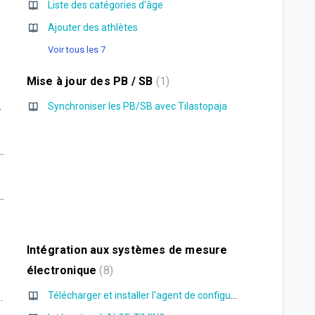
Liste des catégories d'âge
Ajouter des athlètes
Voir tous les 7
Mise à jour des PB / SB
1
pte Stripe
Synchroniser les PB/SB avec Tilastopaja
 Configuration des inscriptions
 de produits à l'achat lors de l'inscription
Intégration aux systèmes de mesure
électronique
8
Télécharger et installer l'agent de configuration Roster Athletics
le demi-fond et fond