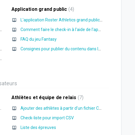
Application grand public
4
L'application Roster Athletics grand public : comment l'utiliser ?
mment créer son compte et s'inscrire
Comment faire le check-in à l'aide de l'application mobile Roster Athletics
FAQ du jeu Fantasy
mment ajouter et payer une licence
Consignes pour publier du contenu dans le fil d'actualité
n compte entraîneur et inscrire des athlètes
isateurs
Athlètes et équipe de relais
7
nt qu'organisateur ?
Ajouter des athlètes à partir d'un fichier CSV
Check-liste pour import CSV
Liste des épreuves