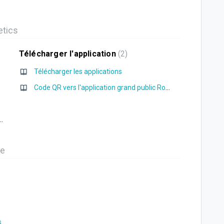
etics
Télécharger l'application
2
Télécharger les applications
Code QR vers l'application grand public Roster Athletics
Athletics (logos et liens QR codes)
me
s