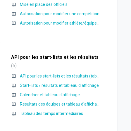
Mise en place des officiels
 chat (pour les organisateurs)
Autorisation pour modifier une compétition
Autorisation pour modifier athlète/équipe de relais/club/établissement scolaire/équipe
tage au format PDF et des impressions
API pour les start-lists et les résultats
5
API pour les start-lists et les résultats (tableaux d'affichage, productions télé etc.)
Start-lists / résultats et tableau d'affichage
Calendrier et tableau d'affichage
Résultats des équipes et tableau d'affichage
Tableau des temps intermédiaires