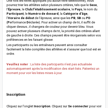
Une fois les filtres appliqués (ou aucun filtre sélectionné), vous
pourrez trier les athlètes selon plusieurs critères, tels que le
Sexe
,
l'
Épreuve
, le
Club/l'établissement scolaire
, le
Pays
, le nom du
Participant
, le
Numéro de dossard
, la
Catégorie d'âge
,
l'
Horaire de début
de l'épreuve, ainsi que les
PB
,
SB
ou
PD
(
P
erformance
D
éclarée). Pour activer un champ de tri, il suffit de
cliquer dessus ; il changera de couleur pour devenir bleu. Vous
pouvez activer plusieurs champs de tri, la priorité des critères allant
de gauche à droite. Ces champs peuvent être réorganisés selon vos
préférences en les faisant glisser.
Les participants ou les entraîneurs peuvent ainsi consulter
facilement la liste complète des athlètes et s'assurer que tout est en
ordre.
Veuillez noter
: La liste des participants n'est pas actualisée
automatiquement après la modification des start-lists. Patientez un
moment pour voir les listes mises à jour.
Inscription
Cliquez sur l'onglet
Inscription
. Cliquez sur
Se connecter
pour voir