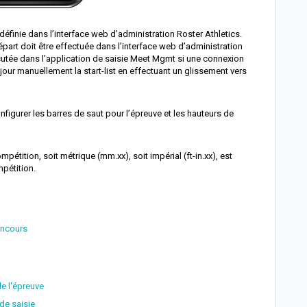
e définie dans l’interface web d’administration Roster Athletics.
départ doit être effectuée dans l’interface web d’administration
cutée dans l’application de saisie Meet Mgmt si une connexion
jour manuellement la start-list en effectuant un glissement vers
nfigurer les barres de saut pour l’épreuve et les hauteurs de
mpétition, soit métrique (mm.xx), soit impérial (ft-in.xx), est
mpétition.
oncours
e l'épreuve
de saisie