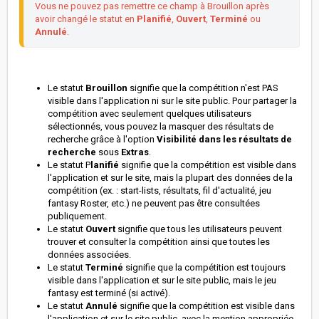
Vous ne pouvez pas remettre ce champ à Brouillon après 
avoir changé le statut en 
Planifié
, 
Ouvert
, 
Terminé
 ou 
Annulé
.
Le statut
Brouillon
signifie que la compétition n'est PAS
visible dans l'application ni sur le site public. Pour partager la
compétition avec seulement quelques utilisateurs
sélectionnés, vous pouvez la masquer des résultats de
recherche grâce à l'option
Visibilité dans les résultats de
recherche
sous
Extras
.
Le statut P
lanifié
signifie que la compétition est visible dans
l'application et sur le site, mais la plupart des données de la
compétition (ex. : start-lists, résultats, fil d'actualité, jeu
fantasy Roster, etc.) ne peuvent pas être consultées
publiquement.
Le statut
Ouvert
signifie que tous les utilisateurs peuvent
trouver et consulter la compétition ainsi que toutes les
données associées.
Le statut
Terminé
signifie que la compétition est toujours
visible dans l'application et sur le site public, mais le jeu
fantasy est terminé (si activé).
Le statut
Annulé
signifie que la compétition est visible dans
l'application et sur le site public, avec la mention appropriée.