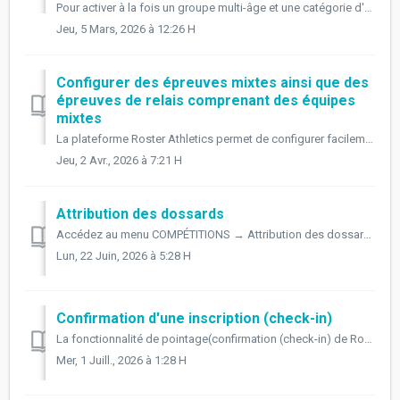
Pour activer à la fois un groupe multi-âge et une catégorie d'âge unique pour une même épreuve, vous devez ajouter un Label à l'épreuve comprenant l...
Jeu, 5 Mars, 2026 à 12:26 H
Configurer des épreuves mixtes ainsi que des
épreuves de relais comprenant des équipes
mixtes
La plateforme Roster Athletics permet de configurer facilement divers types d’épreuves mixtes. Épreuves comprenant des athlètes de sexe opposé : les ho...
Jeu, 2 Avr., 2026 à 7:21 H
Attribution des dossards
Accédez au menu COMPÉTITIONS → Attribution des dossards pour gérer l’attribution des dossards aux participants de votre compétition. Vous pourrez : O...
Lun, 22 Juin, 2026 à 5:28 H
Confirmation d'une inscription (check-in)
La fonctionnalité de pointage(confirmation (check-in) de Roster Athletics permet aux organisateurs de vérifier les inscriptions des athlètes avant le début ...
Mer, 1 Juill., 2026 à 1:28 H