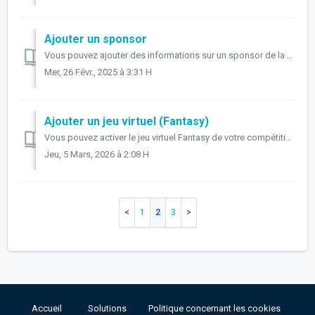
Ajouter un sponsor
Vous pouvez ajouter des informations sur un sponsor de la compétition lors de sa création ou lorsque vous souhaitez modifier une compétition existante (en ...
Mer, 26 Févr., 2025 à 3:31 H
Ajouter un jeu virtuel (Fantasy)
Vous pouvez activer le jeu virtuel Fantasy de votre compétition dans la section Extras du menu Détails. Ceci peut être fait en créant une nouvelle compétiti...
Jeu, 5 Mars, 2026 à 2:08 H
1
2
3
Accueil
Solutions
Politique concernant les cookies