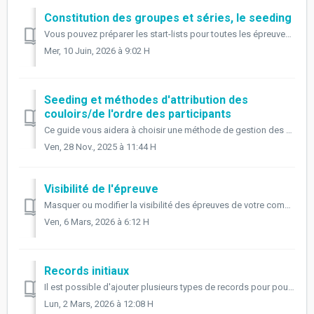
Constitution des groupes et séries, le seeding
Vous pouvez préparer les start-lists pour toutes les épreuves et leurs groupes en utilisant l'option de Composition des groupes . Pour ajouter des g...
Mer, 10 Juin, 2026 à 9:02 H
Seeding et méthodes d'attribution des
couloirs/de l'ordre des participants
Ce guide vous aidera à choisir une méthode de gestion des épreuves (seeding) et des couloirs pour la compétition que vous organisez. L'exemple ci-desso...
Ven, 28 Nov., 2025 à 11:44 H
Visibilité de l'épreuve
Masquer ou modifier la visibilité des épreuves de votre compétition via le menu à gauche, Compétitions → Visibilité de l'épreuve. Il vous sera ici p...
Ven, 6 Mars, 2026 à 6:12 H
Records initiaux
Il est possible d'ajouter plusieurs types de records pour pour votre compétition dans le menu Records initiaux à gauche de la page. Ce guide est com...
Lun, 2 Mars, 2026 à 12:08 H