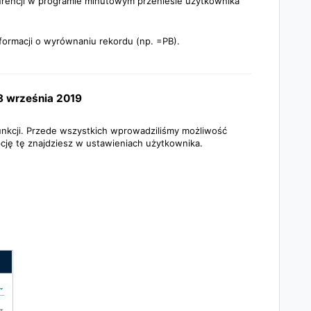
nkurencji w programie minutowym przeniesie użytkownika
formacji o wyrównaniu rekordu (np. =PB).
18 września 2019
funkcji. Przede wszystkich wprowadziliśmy możliwość
pcję tę znajdziesz w ustawieniach użytkownika.