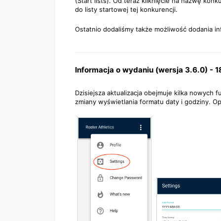
(Start lists). Od teraz kliknięcie na nazwę ko
do listy startowej tej konkurencji.
Ostatnio dodaliśmy także możliwość dodania in
Informacja o wydaniu (wersja 3.6.0) - 
Dzisiejsza aktualizacja obejmuje kilka nowych 
zmiany wyświetlania formatu daty i godziny. O