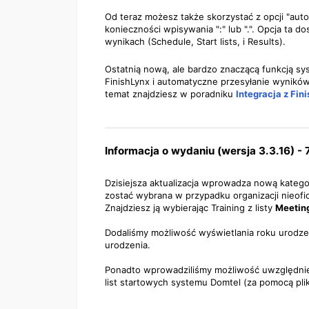
Od teraz możesz także skorzystać z opcji "aut
konieczności wpisywania ":" lub ".". Opcja ta 
wynikach (Schedule, Start lists, i Results).
Ostatnią nową, ale bardzo znaczącą funkcją sy
FinishLynx i automatyczne przesyłanie wyników 
temat znajdziesz w poradniku
Integracja z Fin
Informacja o wydaniu (wersja 3.3.16) -
Dzisiejsza aktualizacja wprowadza nową kateg
zostać wybrana w przypadku organizacji nieofi
Znajdziesz ją wybierając Training z listy
Meetin
Dodaliśmy możliwość wyświetlania roku urodzeni
urodzenia.
Ponadto wprowadziliśmy możliwość uwzględnie
list startowych systemu Domtel (za pomocą pl