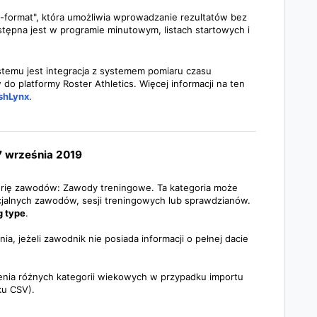
o-format", która umożliwia wprowadzanie rezultatów bez
dostępna jest w programie minutowym, listach startowych i
stemu jest integracja z systemem pomiaru czasu
do platformy Roster Athletics. Więcej informacji na ten
ishLynx
.
 7 września 2019
orię zawodów: Zawody treningowe. Ta kategoria może
cjalnych zawodów, sesji treningowych lub sprawdzianów.
g type
.
a, jeżeli zawodnik nie posiada informacji o pełnej dacie
nia różnych kategorii wiekowych w przypadku importu
iku CSV).