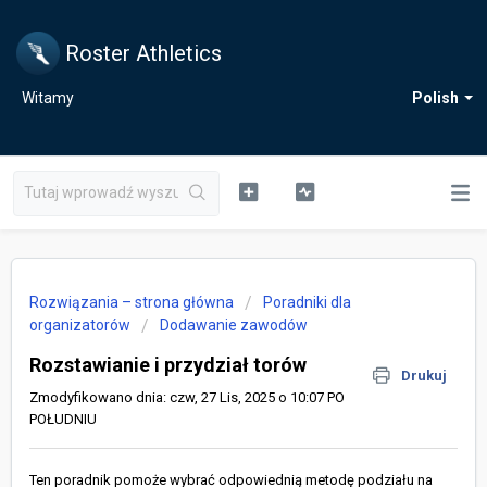
Roster Athletics
Witamy
Polish
Rozwiązania – strona główna
Poradniki dla
organizatorów
Dodawanie zawodów
Rozstawianie i przydział torów
Drukuj
Zmodyfikowano dnia: czw, 27 Lis, 2025 o 10:07 PO
POŁUDNIU
Ten poradnik pomoże wybrać odpowiednią metodę podziału na