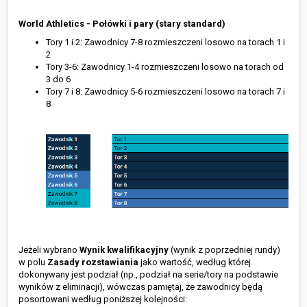
World Athletics - Połówki i pary (stary standard)
Tory 1 i 2: Zawodnicy 7-8 rozmieszczeni losowo na torach 1 i
2
Tory 3-6: Zawodnicy 1-4 rozmieszczeni losowo na torach od
3 do 6
Tory 7 i 8: Zawodnicy 5-6 rozmieszczeni losowo na torach 7 i
8
Jeżeli wybrano
Wynik kwalifikacyjny
(wynik z poprzedniej rundy)
w polu
Zasady rozstawiania
jako wartość, według której
dokonywany jest podział (np., podział na serie/tory na podstawie
wyników z eliminacji), wówczas pamiętaj, że zawodnicy będą
posortowani według poniższej kolejności: