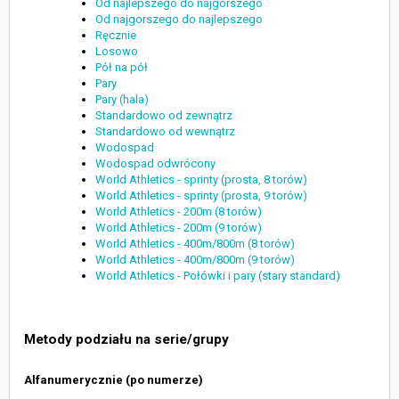
Od najlepszego do najgorszego
Od najgorszego do najlepszego
Ręcznie
Losowo
Pół na pół
Pary
Pary (hala)
Standardowo od zewnątrz
Standardowo od wewnątrz
Wodospad
Wodospad odwrócony
World Athletics - sprinty (prosta, 8 torów)
World Athletics - sprinty (prosta, 9 torów)
World Athletics - 200m (8 torów)
World Athletics - 200m (9 torów)
World Athletics - 400m/800m (8 torów)
World Athletics - 400m/800m (9 torów)
World Athletics - Połówki i pary (stary standard)
Metody podziału na serie/grupy
Alfanumerycznie (po numerze)