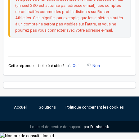
(un seul SSO est autorisé par adresse e-mail), ces comptes 
seront traités comme des profils distincts sur Roster 
Athletics. Cela signifie, par exemple, que les athlètes ajoutés 
à un compte ne seront pas visibles sur l'autre, et vous ne 
pourrez pas vous connecter avec votre adresse e-mail.
Cette réponse a-t-elle été utile ?
Oui
Non
Accueil
Solutions
Politique concernant les cookies
Logiciel de centre de support
par Freshdesk