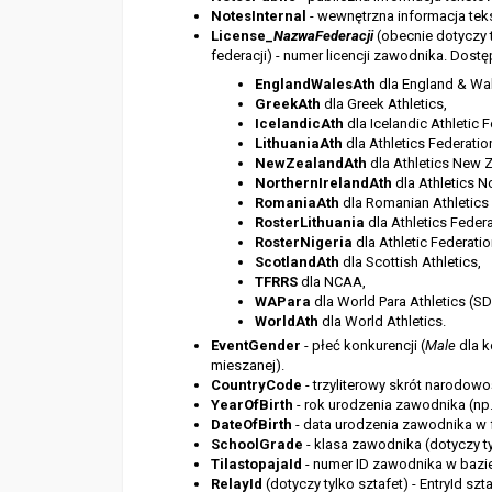
NotesInternal
- wewnętrzna informacja te
License_
NazwaFederacji
(obecnie dotyczy t
federacji) - numer licencji zawodnika. Dostę
EnglandWalesAth
dla England & Wal
GreekAth
dla Greek Athletics,
IcelandicAth
dla Icelandic Athletic 
LithuaniaAth
dla Athletics Federatio
NewZealandAth
dla Athletics New 
NorthernIrelandAth
dla Athletics No
RomaniaAth
dla Romanian Athletics 
RosterLithuania
dla Athletics Federa
RosterNigeria
dla Athletic Federatio
ScotlandAth
dla Scottish Athletics,
TFRRS
dla NCAA,
WAPara
dla World Para Athletics (S
WorldAth
dla World Athletics.
EventGender
- płeć konkurencji (
Male
dla k
mieszanej).
CountryCode
- trzyliterowy skrót narodow
YearOfBirth
- rok urodzenia zawodnika (np.
DateOfBirth
- data urodzenia zawodnika w
SchoolGrade
- klasa zawodnika (dotyczy
TilastopajaId
- numer ID zawodnika w bazie
RelayId
(dotyczy tylko sztafet) - EntryId szt