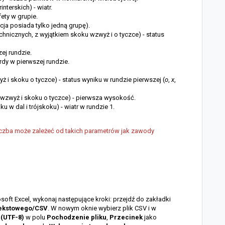
rinterskich)
- wiatr.
fety w grupie.
ncja posiada tylko jedną grupę).
echnicznych, z wyjątkiem skoku wzwyż i o tyczce)
- status
ej rundzie.
rdy w pierwszej rundzie.
ż i skoku o tyczce)
- status wyniku w rundzie pierwszej (
o
,
x
,
 wzwyż i skoku o tyczce) - pierwsza wysokość.
u w dal i trójskoku) - wiatr w rundzie 1.
h liczba może zależeć od takich parametrów jak zawody
soft Excel, wykonaj następujące kroki: przejdź do zakładki
 tekstowego/CSV
. W nowym oknie wybierz plik CSV i w
 (UTF-8)
w polu
Pochodzenie pliku
,
Przecinek
jako