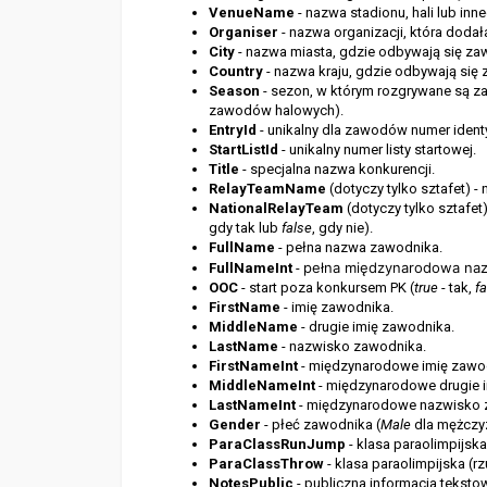
VenueName
- nazwa stadionu, hali lub in
Organiser
- nazwa organizacji, która dodał
City
- nazwa miasta, gdzie odbywają się za
Country
- nazwa kraju, gdzie odbywają się
Season
- sezon, w którym rozgrywane są z
zawodów halowych).
EntryId
- unikalny dla zawodów numer identy
StartListId
- unikalny numer listy startowej.
Title
- specjalna nazwa konkurencji.
RelayTeamName
(dotyczy tylko sztafet) - 
NationalRelayTeam
(dotyczy tylko sztafet)
gdy tak lub
false
, gdy nie).
FullName
- pełna nazwa zawodnika.
pełna międzynarodowa na
FullNameInt
-
OOC
- start poza konkursem PK (
true
- tak,
f
FirstName
- imię zawodnika.
MiddleName
- drugie imię zawodnika.
LastName
- nazwisko zawodnika.
FirstNameInt
- międzynarodowe imię zawo
MiddleNameInt
- międzynarodowe drugie 
LastNameInt
- międzynarodowe nazwisko 
Gender
- płeć zawodnika (
Male
dla mężczy
ParaClassRunJump
- klasa paraolimpijska 
ParaClassThrow
- klasa paraolimpijska (rz
NotesPublic
- publiczna informacja tekst