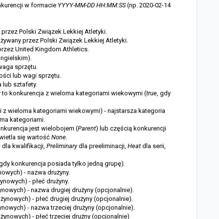
nkurencji w formacie
YYYY-MM-DD HH:MM:SS
(np. 2020-02-14
przez Polski Związek Lekkiej Atletyki.
używany przez Polski Związek Lekkiej Atletyki.
przez United Kingdom Athletics.
angielskim).
waga sprzętu.
ści lub wagi sprzętu.
 lub sztafety.
y to konkurencja z wieloma kategoriami wiekowymi (
true
, gdy
ji z wieloma kategoriami wiekowymi) - najstarsza kategoria
ma kategoriami.
onkurencja jest wielobojem (
Parent
) lub częścią konkurencji
świetla się wartość
None
.
n
dla kwalifikacji,
Preliminary
dla preeliminacji,
Heat
dla serii,
dy konkurencja posiada tylko jedną grupę).
owych) - nazwa drużyny.
ynowych) - płeć drużyny.
nowych) - nazwa drugiej drużyny (opcjonalnie).
ynowych) - płeć drugiej drużyny (opcjonalnie).
owych) - nazwa trzeciej drużyny (opcjonalnie).
ynowych) - płeć trzeciej drużny (opcjonalnie)