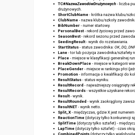
TC#
NazwaZawodówDrużynowych
- liczba 
drużynowych.
ShortClubName
- krótka nazwa klubu/szko
ClubName
- nazwa klubu/szkoły zawodnika 
BibNumber
- numer startowy.
PersonalBest
- rekord życiowy przed zaw
SeasonBest
- rekord sezonu przed zawoda
SeedingResult
- wynik do rozstawiania.
StartStatus
- status zawodnika:
OK
,
DQ
,
DN
Lane
- tor lub pozycja zawodnika/sztafety na
P
lace
- miejsce w klasyfikacji generalnej run
BreakDownPlace
- miejsce w kategorii wie
PlaceGender
- miejsce w rankingu płci (je
Promotion
- informacja o kwalifikacji do ko
ResultStatus
- status wyniku.
ResultRecord
- najważniejszy osiągnięty re
ResultRecords
- wszystkie uzyskane rekord
R
esult
- wynik.
ResultRounded
- wynik zaokrąglony zawsz
ResultNET
- wynik netto.
Split_X
- międzyczas, gdzie X jest numerem m
ReactionTime
(dotyczy tylko konkurencji sp
SplitTime
(dotyczy tylko sztafet)
- międzyc
LapTime
(dotyczy tylko sztafet) - czas okr
CombinedPoints
(dotyczy tylko wielobojó