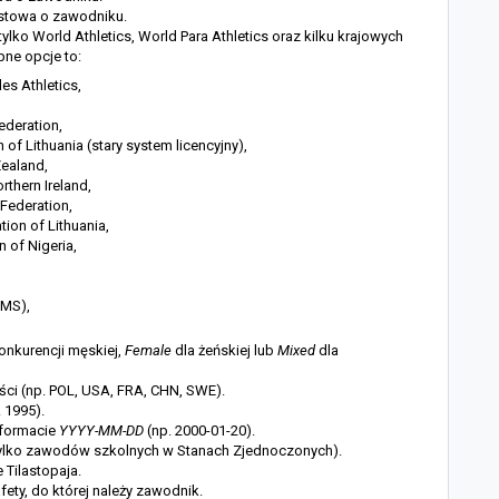
kstowa o zawodniku.
ylko World Athletics, World Para Athletics oraz kilku krajowych
pne opcje to:
es Athletics,
Federation,
n of Lithuania (stary system licencyjny),
Zealand,
rthern Ireland,
Federation,
tion of Lithuania,
n of Nigeria,
DMS),
onkurencji męskiej,
Female
dla żeńskiej lub
Mixed
dla
ości (np. POL, USA, FRA, CHN, SWE).
 1995).
 formacie
YYYY-MM-DD
(np. 2000-01-20).
 tylko zawodów szkolnych w Stanach Zjednoczonych).
 Tilastopaja.
afety, do której należy zawodnik.