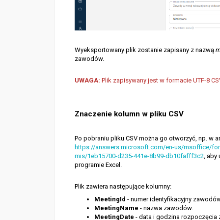
Wyeksportowany plik zostanie zapisany z nazwą
m
zawodów.
UWAGA:
Plik zapisywany jest w formacie UTF-8 CS
Znaczenie kolumn w pliku CSV
Po pobraniu pliku CSV można go otworzyć, np. w arku
https://answers.microsoft.com/en-us/msoffice/foru
mis/1eb15700-d235-441e-8b99-db10fafff3c2
, aby
programie Excel.
Plik zawiera następujące kolumny:
MeetingId
- numer identyfikacyjny zawodów 
MeetingName
- nazwa zawodów.
MeetingDate
- data i godzina rozpoczęci