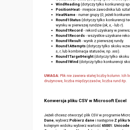
WindReading
(dotyczy tylko konkurencji sp
PositionHeat
- miejsce zawodnika lub szta
HeatName
- numer grupy (
0
, jeżeli konkure
Round1Status
(dotyczy tylko konkurencji t
wyniku w pierwszej rundzie (
ok
,
x
,
-
lub
r
).
Round1Record
- rekord uzyskany w pierwsz
Round1Records
- wszystkie uzyskane reko
Round1Result
- wynik z pierwszej rundy.
Round1Attempts
(dotyczy tylko skoku wzwy
s
,
r
, lub kombinacja statusów, np.
xxs
).
Round1TargetHeight
(dotyczy tylko skoku
Round1Wind
(dotyczy tylko konkurencji skok
UWAGA:
Plik nie zawiera stałej liczby kolumn. Ic
drużynowe, liczba międzyczasów, liczba rund itp.
Konwersja pliku CSV w Microsoft Excel
Jeżeli chcesz otworzyć plik CSV w programie Micro
Dane
,
wybierz
Pobierz dane
i następnie
Z pliku
kolejnym widoku wybierz wartość
65001: Unicode