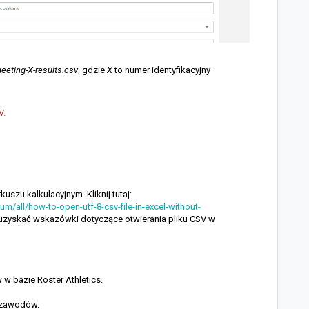
eeting-X-results.csv
, gdzie
X
to numer identyfikacyjny
V.
szu kalkulacyjnym. Kliknij tutaj:
m/all/how-to-open-utf-8-csv-file-in-excel-without-
 uzyskać wskazówki dotyczące otwierania pliku CSV w
w bazie Roster Athletics.
a zawodów.