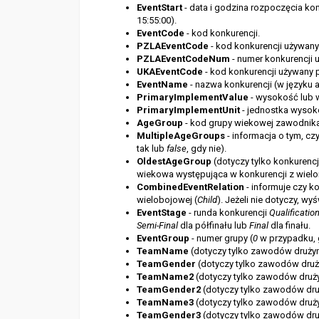
EventStart
- data i godzina rozpoczęcia ko
15:55:00).
EventCode
- kod konkurencji.
PZLAEventCode
- kod konkurencji używany 
PZLAEventCodeNum
- numer konkurencji 
UKAEventCode
- kod konkurencji używany 
EventName
- nazwa konkurencji (w języku 
PrimaryImplementValue
- wysokość lub 
PrimaryImplementUnit
- jednostka wysoko
AgeGroup
- kod grupy wiekowej zawodnika
MultipleAgeGroups
- informacja o tym, cz
tak lub
false
, gdy nie).
OldestAgeGroup
(dotyczy tylko konkurenc
wiekowa występująca w konkurencji z wielo
CombinedEventRelation
- informuje czy k
wielobojowej (
Child
). Jeżeli nie dotyczy, wy
EventStage
- runda konkurencji
Qualificatio
Semi-Final
dla półfinału lub
Final
dla finału.
EventGroup
- numer grupy (
0
w przypadku, g
TeamName
(dotyczy tylko zawodów drużyn
TeamGender
(dotyczy tylko zawodów druż
TeamName2
(dotyczy tylko zawodów druży
TeamGender2
(dotyczy tylko zawodów druż
TeamName3
(dotyczy tylko zawodów drużyn
TeamGender3
(dotyczy tylko zawodów druż