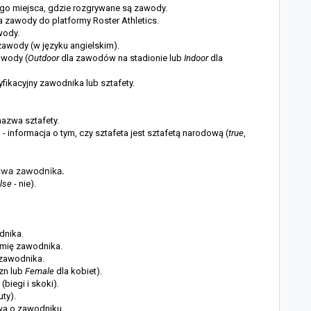
nego miejsca, gdzie rozgrywane są zawody.
a zawody do platformy Roster Athletics.
wody.
 zawody (w języku angielskim).
awody (
Outdoor
dla zawodów na stadionie lub
Indoor
dla
fikacyjny zawodnika lub sztafety.
nazwa sztafety.
 - informacja o tym, czy sztafeta jest sztafetą narodową (
true
,
zwa zawodnika.
alse
- nie).
dnika.
imię zawodnika.
zawodnika.
zn lub
Female
dla kobiet).
(biegi i skoki).
uty).
owa o zawodniku.