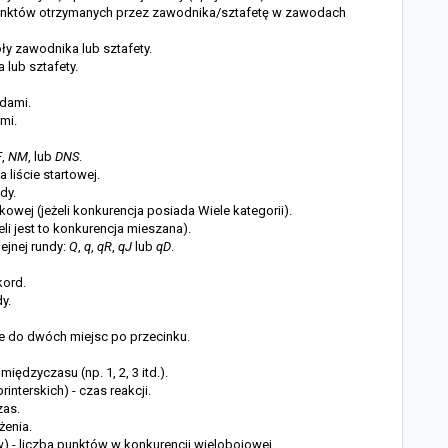
punktów otrzymanych przez zawodnika/sztafetę w zawodach
ły zawodnika lub sztafety.
lub sztafety.
odami.
mi.
F
,
NM
, lub
DNS
.
 liście startowej.
dy.
kowej (jeżeli konkurencja posiada Wiele kategorii).
żeli jest to konkurencja mieszana).
lejnej rundy:
Q
,
q
,
qR
,
qJ
lub
qD
.
kord.
y.
e do dwóch miejsc po przecinku.
iędzyczasu (np. 1, 2, 3 itd.).
rinterskich) - czas reakcji.
zas.
ążenia.
w) - liczba punktów w konkurencji wielobojowej.