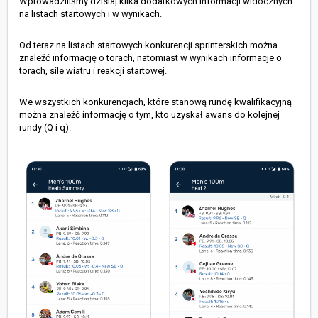
Wprowadziliśmy dzisiaj kilka dodatkowych informacji widocznych
na listach startowych i w wynikach.
Od teraz na listach startowych konkurencji sprinterskich można
znaleźć informację o torach, natomiast w wynikach informacje o
torach, sile wiatru i reakcji startowej.
We wszystkich konkurencjach, które stanową rundę kwalifikacyjną
można znaleźć informację o tym, kto uzyskał awans do kolejnej
rundy (Q i q).