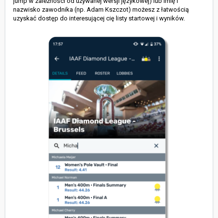
jump w zależności od używanej wersji językowej) lub imię i
nazwisko zawodnika (np. Adam Kszczot) możesz z łatwością
uzyskać dostęp do interesującej cię listy startowej i wyników.