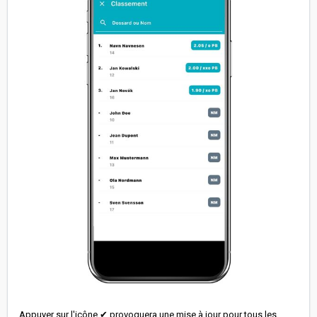
Appuyer sur l'icône ✔ provoquera une mise à jour pour tous les