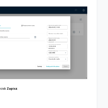
ycisk
Zapisz
.