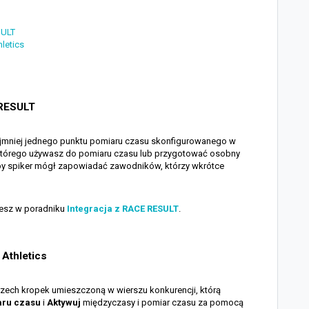
SULT
hletics
 RESULT
ajmniej jednego punktu pomiaru czasu skonfigurowanego w
którego używasz do pomiaru czasu lub przygotować osobny
, aby spiker mógł zapowiadać zawodników, którzy wkrótce
iesz w poradniku
Integracja z RACE RESULT
.
 Athletics
ę trzech kropek umieszczoną w wierszu konkurencji, którą
aru czasu
i
Aktywuj
międzyczasy i pomiar czasu za pomocą