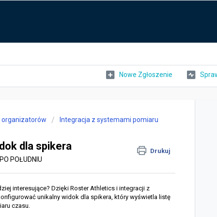
Nowe Zgłoszenie
Spraw
a organizatorów
Integracja z systemami pomiaru
dok dla spikera
Drukuj
4 PO POŁUDNIU
ej interesujące? Dzięki Roster Athletics i integracji z
igurować unikalny widok dla spikera, który wyświetla listę
aru czasu.