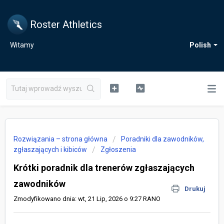
Roster Athletics
Witamy
Polish
Rozwiązania – strona główna
Poradniki dla zawodników,
zgłaszających i kibiców
Zgłoszenia
Krótki poradnik dla trenerów zgłaszających
zawodników
Drukuj
Zmodyfikowano dnia: wt, 21 Lip, 2026 o 9:27 RANO