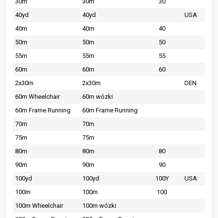
30m
30m
30
40yd
40yd
USA
40m
40m
40
50m
50m
50
55m
55m
55
60m
60m
60
2x30m
2x30m
DEN
60m Wheelchair
60m wózki
60m Frame Running
60m Frame Running
70m
70m
75m
75m
80m
80m
80
90m
90m
90
100yd
100yd
100Y
USA
100m
100m
100
100m Wheelchair
100m wózki