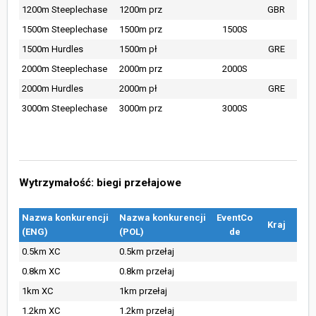
1200m Steeplechase
1200m prz
GBR
1500m Steeplechase
1500m prz
1500S
1500m Hurdles
1500m pł
GRE
2000m Steeplechase
2000m prz
2000S
2000m Hurdles
2000m pł
GRE
3000m Steeplechase
3000m prz
3000S
Wytrzymałość: biegi przełajowe
Nazwa konkurencji
Nazwa konkurencji
EventCo
Kraj
(ENG)
(POL)
de
0.5km XC
0.5km przełaj
0.8km XC
0.8km przełaj
1km XC
1km przełaj
1.2km XC
1.2km przełaj