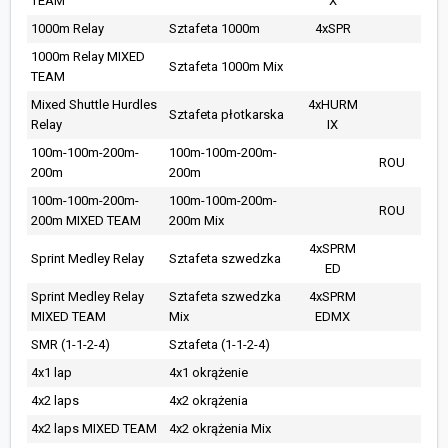
TEAM
X
1000m Relay
Sztafeta 1000m
4xSPR
1000m Relay MIXED
Sztafeta 1000m Mix
TEAM
Mixed Shuttle Hurdles
4xHURM
Sztafeta płotkarska
Relay
IX
100m-100m-200m-
100m-100m-200m-
ROU
200m
200m
100m-100m-200m-
100m-100m-200m-
ROU
200m MIXED TEAM
200m Mix
4xSPRM
Sprint Medley Relay
Sztafeta szwedzka
ED
Sprint Medley Relay
Sztafeta szwedzka
4xSPRM
MIXED TEAM
Mix
EDMX
SMR (1-1-2-4)
Sztafeta (1-1-2-4)
4x1 lap
4x1 okrążenie
4x2 laps
4x2 okrążenia
4x2 laps MIXED TEAM
4x2 okrążenia Mix