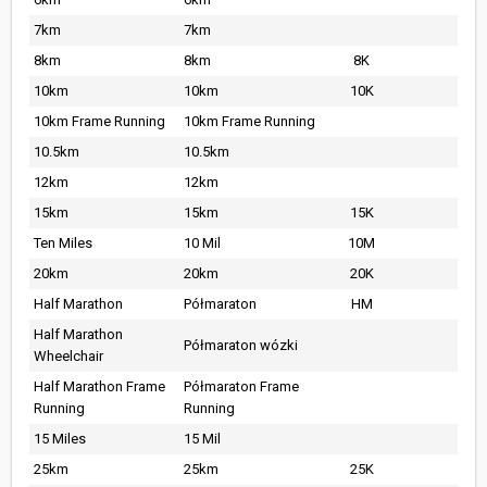
7km
7km
8km
8km
8K
10km
10km
10K
10km Frame Running
10km Frame Running
10.5km
10.5km
12km
12km
15km
15km
15K
Ten Miles
10 Mil
10M
20km
20km
20K
Half Marathon
Półmaraton
HM
Half Marathon
Półmaraton wózki
Wheelchair
Half Marathon Frame
Półmaraton Frame
Running
Running
15 Miles
15 Mil
25km
25km
25K