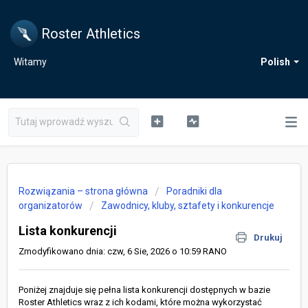
Roster Athletics
Witamy
Polish
Rozwiązania – strona główna
Poradniki dla
organizatorów
Zawodnicy, kluby, sztafety i konkurencje
Lista konkurencji
Drukuj
Zmodyfikowano dnia: czw, 6 Sie, 2026 o 10:59 RANO
Poniżej znajduje się pełna lista konkurencji dostępnych w bazie
Roster Athletics wraz z ich kodami, które można wykorzystać