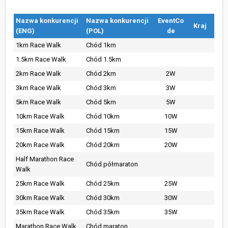
Nazwa konkurencji
Nazwa konkurencji
EventCo
Kraj
(ENG)
(POL)
de
1km Race Walk
Chód 1km
1.5km Race Walk
Chód 1.5km
2km Race Walk
Chód 2km
2W
3km Race Walk
Chód 3km
3W
5km Race Walk
Chód 5km
5W
10km Race Walk
Chód 10km
10W
15km Race Walk
Chód 15km
15W
20km Race Walk
Chód 20km
20W
Half Marathon Race
Chód półmaraton
Walk
25km Race Walk
Chód 25km
25W
30km Race Walk
Chód 30km
30W
35km Race Walk
Chód 35km
35W
Marathon Race Walk
Chód maraton