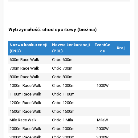
Wytrzymałość: chód sportowy (bieżnia)
Nazwa konkurencji
Nazwa konkurencji
EventCo
Kraj
(ENG)
(POL)
de
600m Race Walk
Chód 600m
700m Race Walk
Chód 700m
800m Race Walk
Chód 800m
1000m Race Walk
Chód 1000m
1000W
1100m Race Walk
Chód 1100m
1200m Race Walk
Chód 1200m
1500m Race Walk
Chód 1500m
Mile Race Walk
Chód 1 Mila
MileW
2000m Race Walk
Chód 2000m
2000W
3000m Race Walk
Chód 3000m
3000W