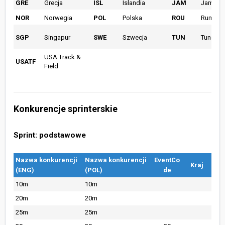
GRE
Grecja
ISL
Islandia
JAM
Jamajk
NOR
Norwegia
POL
Polska
ROU
Rumuni
SGP
Singapur
SWE
Szwecja
TUN
Tunezja
USA Track &
USATF
Field
Konkurencje sprinterskie
Sprint: podstawowe
Nazwa konkurencji
Nazwa konkurencji
EventCo
Kraj
(ENG)
(POL)
de
10m
10m
20m
20m
25m
25m