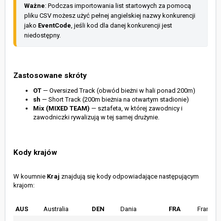
Ważne
: Podczas importowania list startowych za pomocą 
pliku CSV możesz użyć pełnej angielskiej nazwy konkurencji 
jako 
EventCode
, jeśli kod dla danej konkurencji jest 
niedostępny.
Zastosowane skróty
OT
— Oversized Track (obwód bieżni w hali ponad 200m)
sh
— Short Track (200m bieżnia na otwartym stadionie)
Mix (MIXED TEAM)
— sztafeta, w której zawodnicy i
zawodniczki rywalizują w tej samej drużynie.
Kody krajów
W koumnie
Kraj
znajdują się kody odpowiadające następującym
krajom:
AUS
Australia
DEN
Dania
FRA
Francja