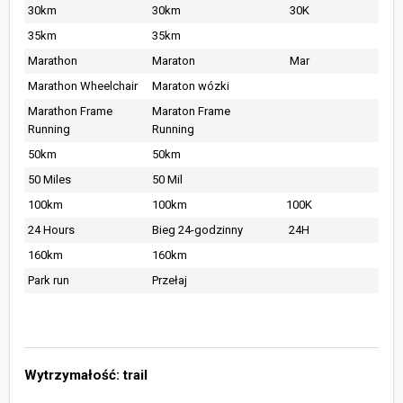
30km
30km
30K
35km
35km
Marathon
Maraton
Mar
Marathon Wheelchair
Maraton wózki
Marathon Frame
Maraton Frame
Running
Running
50km
50km
50 Miles
50 Mil
100km
100km
100K
24 Hours
Bieg 24-godzinny
24H
160km
160km
Park run
Przełaj
Wytrzymałość: trail