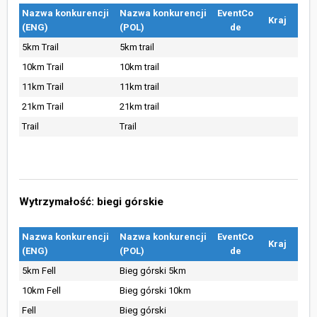
Nazwa konkurencji
Nazwa konkurencji
EventCo
Kraj
(ENG)
(POL)
de
5km Trail
5km trail
10km Trail
10km trail
11km Trail
11km trail
21km Trail
21km trail
Trail
Trail
Wytrzymałość: biegi górskie
Nazwa konkurencji
Nazwa konkurencji
EventCo
Kraj
(ENG)
(POL)
de
5km Fell
Bieg górski 5km
10km Fell
Bieg górski 10km
Fell
Bieg górski