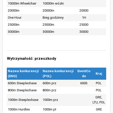
10000m Wheelchair
10000m wózki
20000m
20000m
20000
One Hour
Bieg godzinny
1H
25000m
25000m
25000
30000m
30000m
30000
Wytrzymałość: przeszkody
Nazwa konkurencji
Nazwa konkurencji
EventCo
Kraj
(ENG)
(POL)
de
600m Steeplechase
600m prz
600S
POL
800m Steeplechase
800m prz
POL
GRE,
1000m Steeplechase
1000m prz
LTU, POL
1000m Hurdles
1000m pł
GRE