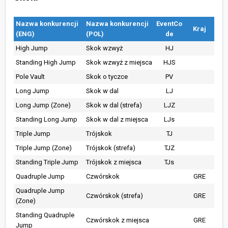
Nazwa konkurencji
Nazwa konkurencji
EventCo
Kraj
(ENG)
(POL)
de
High Jump
Skok wzwyż
HJ
Standing High Jump
Skok wzwyż z miejsca
HJS
Pole Vault
Skok o tyczce
PV
Long Jump
Skok w dal
LJ
Long Jump (Zone)
Skok w dal (strefa)
LJZ
Standing Long Jump
Skok w dal z miejsca
LJs
Triple Jump
Trójskok
TJ
Triple Jump (Zone)
Trójskok (strefa)
TJZ
Standing Triple Jump
Trójskok z miejsca
TJs
Quadruple Jump
Czwórskok
GRE
Quadruple Jump
Czwórskok (strefa)
GRE
(Zone)
Standing Quadruple
Czwórskok z miejsca
GRE
Jump