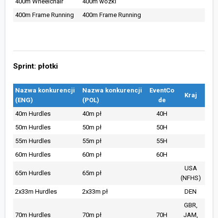
400m Wheelchair
400m wózki
400m Frame Running
400m Frame Running
Sprint: płotki
Nazwa konkurencji
Nazwa konkurencji
EventCo
Kraj
(ENG)
(POL)
de
40m Hurdles
40m pł
40H
50m Hurdles
50m pł
50H
55m Hurdles
55m pł
55H
60m Hurdles
60m pł
60H
USA
65m Hurdles
65m pł
(NFHS)
2x33m Hurdles
2x33m pł
DEN
GBR,
70m Hurdles
70m pł
70H
JAM,