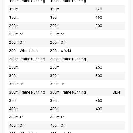
100m Frame Running
100m Frame Running
120m
120m
120
150m
150m
150
200m
200m
200
200m sh
200m sh
200m OT
200m OT
200m Wheelchair
200m wózki
200m Frame Running
200m Frame Running
250m
250m
250
300m
300m
300
300m sh
300m sh
300m Frame Running
300m Frame Running
DEN
350m
350m
350
400m
400m
400
400m sh
400m sh
400m OT
400m OT