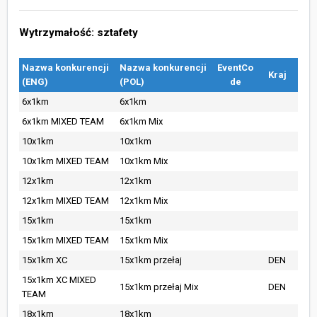
Wytrzymałość: sztafety
Nazwa konkurencji
Nazwa konkurencji
EventCo
Kraj
(ENG)
(POL)
de
6x1km
6x1km
6x1km MIXED TEAM
6x1km Mix
10x1km
10x1km
10x1km MIXED TEAM
10x1km Mix
12x1km
12x1km
12x1km MIXED TEAM
12x1km Mix
15x1km
15x1km
15x1km MIXED TEAM
15x1km Mix
15x1km XC
15x1km przełaj
DEN
15x1km XC MIXED
15x1km przełaj Mix
DEN
TEAM
18x1km
18x1km