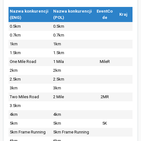
Nazwa konkurencji
Nazwa konkurencji
EventCo
Kraj
(ENG)
(POL)
de
0.5km
0.5km
0.7km
0.7km
1km
1km
1.5km
1.5km
One Mile Road
1 Mila
MileR
2km
2km
2.5km
2.5km
3km
3km
Two Miles Road
2 Mile
2MR
3.5km
4km
4km
5km
5km
5K
5km Frame Running
5km Frame Running
6km
6km