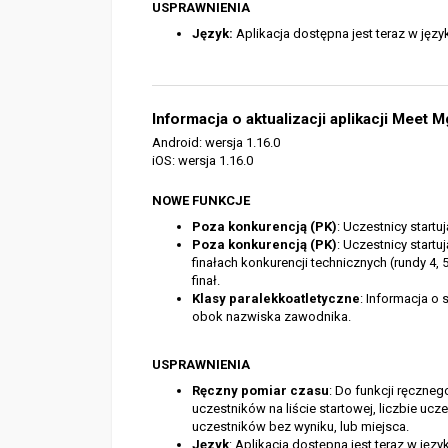
USPRAWNIENIA
Język
:
Aplikacja dostępna jest teraz w języ
Informacja o aktualizacji aplikacji Meet 
Android: wersja 1.16.0
iOS: wersja 1.16.0
NOWE FUNKCJE
Poza konkurencją (PK)
: Uczestnicy start
Poza konkurencją (PK)
: Uczestnicy start
finałach konkurencji technicznych (rundy 4
finał.
Klasy paralekkoatletyczne
: Informacja o
obok nazwiska zawodnika.
USPRAWNIENIA
Ręczny pomiar czas
u
: Do funkcji ręczne
uczestników na liście startowej, liczbie uc
uczestników bez wyniku, lub miejsca.
Język
: Aplikacja dostępna jest teraz w jęz