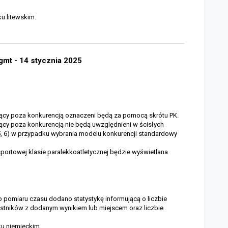
ku litewskim.
Mgmt - 14 stycznia 2025
ujący poza konkurencją oznaczeni będą za pomocą skrótu PK.
ujący poza konkurencją nie będą uwzględnieni w ścisłych
, 5, 6) w przypadku wybrania modelu konkurencji standardowy
 sportowej klasie paralekkoatletycznej będzie wyświetlana
go pomiaru czasu dodano statystykę informującą o liczbie
zestników z dodanym wynikiem lub miejscem oraz liczbie
yku niemieckim.