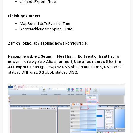
UnicodeExport - True
FinishLynxImport
MapRoundIdsToEvents - True
RosterAthleticsMapping - True
Zamknij okno, aby zapisać nową konfigurację.
Następnie wybierz
Setup
→
Heat list
→
Edit rest of heat list
i w
nowym oknie wybierz
Alias names 1
,
Use alias names 5 for the
ATL export
, a następnie wpisz
DNS
obok statusu DNS,
DNF
obok
statusu DNF oraz
DQ
obok statusu DISQ.