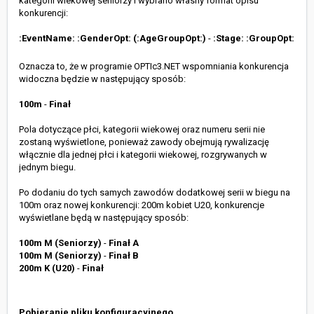
kategorii wiekowej seniorzy i wybrano własny format opisu
konkurencji:
:EventName:
:GenderOpt:
(:AgeGroupOpt:)
-
:Stage:
:GroupOpt:
Oznacza to, że w programie OPTIc3.NET wspomniania konkurencja
widoczna będzie w następujący sposób:
100m
-
Finał
Pola dotyczące płci, kategorii wiekowej oraz numeru serii nie
zostaną wyświetlone, ponieważ zawody obejmują rywalizację
włącznie dla jednej płci i kategorii wiekowej, rozgrywanych w
jednym biegu.
Po dodaniu do tych samych zawodów dodatkowej serii w biegu na
100m oraz nowej konkurencji: 200m kobiet U20, konkurencje
wyświetlane będą w następujący sposób:
100m M (Seniorzy)
-
Finał A
100m M (Seniorzy)
-
Finał B
200m K (U20)
-
Finał
Pobieranie pliku konfiguracyjnego