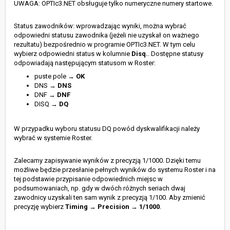
UWAGA: OPTIc3.NET obsługuje tylko numeryczne numery startowe.
Status zawodników: wprowadzając wyniki, można wybrać
odpowiedni statusu zawodnika (jeżeli nie uzyskał on ważnego
rezultatu) bezpośrednio w programie OPTIc3.NET. W tym celu
wybierz odpowiedni status w kolumnie
Disq.
. Dostępne statusy
odpowiadają następującym statusom w Roster:
puste pole →
OK
DNS →
DNS
DNF →
DNF
DISQ →
DQ
W przypadku wyboru statusu DQ powód dyskwalifikacji należy
wybrać w systemie Roster.
Zalecamy zapisywanie wyników z precyzją 1/1000. Dzięki temu
możliwe będzie przesłanie pełnych wyników do systemu Roster i na
tej podstawie przypisanie odpowiednich miejsc w
podsumowaniach, np. gdy w dwóch różnych seriach dwaj
zawodnicy uzyskali ten sam wynik z precyzją 1/100. Aby zmienić
precyzję wybierz
Timing
→
Precision
→
1/1000
.