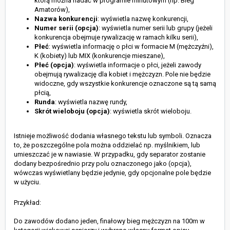
którą można nadać w programie minutowym (np. Bieg
Amatorów),
Nazwa konkurencji
: wyświetla nazwę konkurencji,
Numer serii (opcja)
: wyświetla numer serii lub grupy (jeżeli
konkurencja obejmuje rywalizację w ramach kilku serii),
Płeć
: wyświetla informację o płci w formacie M (mężczyźni),
K (kobiety) lub MIX (konkurencje mieszane),
Płeć (opcja)
: wyświetla informacje o płci, jeżeli zawody
obejmują rywalizację dla kobiet i mężczyzn. Pole nie będzie
widoczne, gdy wszystkie konkurencje oznaczone są tą samą
płcią,
Runda
: wyświetla nazwę rundy,
Skrót wieloboju (opcja)
: wyświetla skrót wieloboju.
Istnieje możliwość dodania własnego tekstu lub symboli. Oznacza
to, że poszczególne pola można oddzielać np. myślnikiem, lub
umieszczać je w nawiasie. W przypadku, gdy separator zostanie
dodany bezpośrednio przy polu oznaczonego jako (opcja),
wówczas wyświetlany będzie jedynie, gdy opcjonalne pole będzie
w użyciu.
Przykład:
Do zawodów dodano jeden, finałowy bieg mężczyzn na 100m w