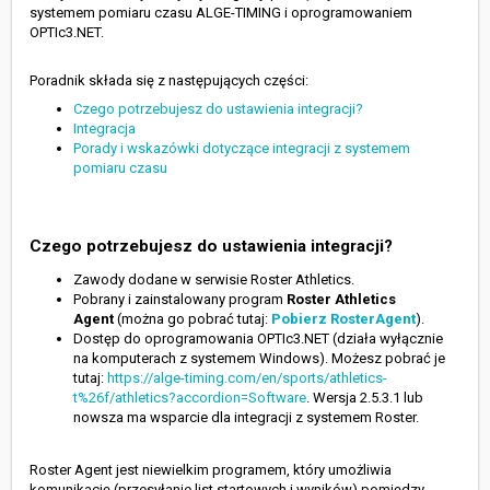
systemem pomiaru czasu ALGE-TIMING i oprogramowaniem
OPTIc3.NET.
Poradnik składa się z następujących części:
Czego potrzebujesz do ustawienia integracji?
Integracja
Porady i wskazówki dotyczące integracji z systemem
pomiaru czasu
Czego potrzebujesz do ustawienia integracji?
Zawody dodane w serwisie Roster Athletics.
Pobrany i zainstalowany program
Roster Athletics
Agent
(można go pobrać tutaj:
Pobierz RosterAgent
).
Dostęp do oprogramowania OPTIc3.NET (działa wyłącznie
na komputerach z systemem Windows). Możesz pobrać je
tutaj:
https://alge-timing.com/en/sports/athletics-
t%26f/athletics?accordion=Software
. Wersja 2.5.3.1 lub
nowsza ma wsparcie dla integracji z systemem Roster.
Roster Agent jest niewielkim programem, który umożliwia
komunikację (przesyłanie list startowych i wyników) pomiędzy