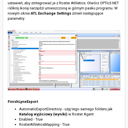
ustawień, aby zintegrować je z Roster Athletics. Otwórz OPTIc3.NET
i kliknij ikonę narzędzi umieszczoną w górnym pasku programu. W
nowym oknie
ATL Exchange Settings
zmień następujące
parametry:
FinishLynxExport
AutomaticExportDirectory - użyj tego samego folderu jak
Katalog wyjściowy (wyniki)
w Roster Agent
Enabled - True
RosterAthleticsMapping - True