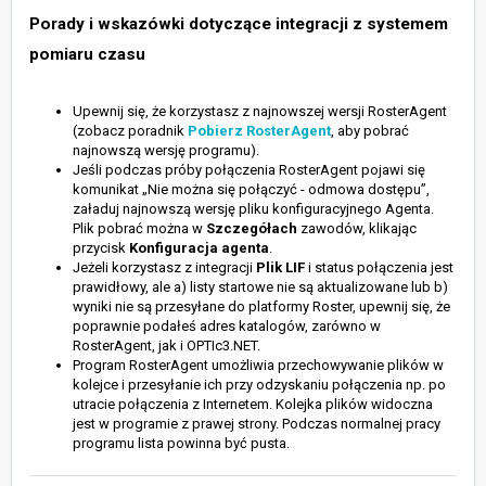
Porady i wskazówki dotyczące integracji z systemem
pomiaru czasu
Upewnij się, że korzystasz z najnowszej wersji RosterAgent
(zobacz poradnik
Pobierz RosterAgent
, aby pobrać
najnowszą wersję programu).
Jeśli podczas próby połączenia RosterAgent pojawi się
komunikat „Nie można się połączyć - odmowa dostępu”,
załaduj najnowszą wersję pliku konfiguracyjnego Agenta.
Plik pobrać można w
Szczegółach
zawodów, klikając
przycisk
Konfiguracja agenta
.
Jeżeli korzystasz z integracji
Plik LIF
i status połączenia jest
prawidłowy, ale a) listy startowe nie są aktualizowane lub b)
wyniki nie są przesyłane do platformy Roster, upewnij się, że
poprawnie podałeś adres katalogów, zarówno w
RosterAgent, jak i OPTIc3.NET.
Program RosterAgent umożliwia przechowywanie plików w
kolejce i przesyłanie ich przy odzyskaniu połączenia np. po
utracie połączenia z Internetem. Kolejka plików widoczna
jest w programie z prawej strony. Podczas normalnej pracy
programu lista powinna być pusta.