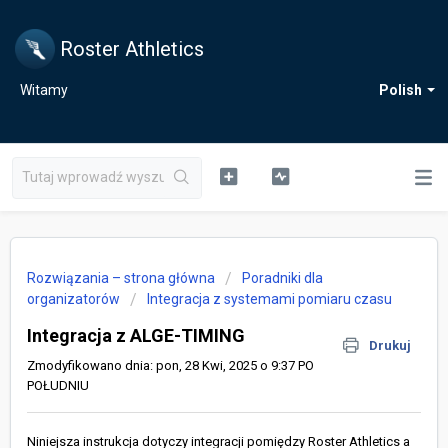
Roster Athletics
Witamy
Polish
Rozwiązania – strona główna
Poradniki dla
organizatorów
Integracja z systemami pomiaru czasu
Integracja z ALGE-TIMING
Drukuj
Zmodyfikowano dnia: pon, 28 Kwi, 2025 o 9:37 PO
POŁUDNIU
Niniejsza instrukcja dotyczy integracji pomiędzy Roster Athletics a