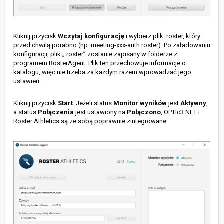
Kliknij przycisk
Wczytaj konfigurację
i wybierz plik .roster, który
przed chwilą porabno (np. meeting-xxx-auth.roster). Po załadowaniu
konfiguracji, plik „.roster” zostanie zapisany w folderze z
programem RosterAgent. Plik ten przechowuje informacje o
katalogu, więc nie trzeba za każdym razem wprowadzać jego
ustawień.
Kliknij przycisk
Start
. Jeżeli status
Monitor wyników
jest
Aktywny
,
a status
Połączenia
jest ustawiony na
Połączono
, OPTIc3.NET i
Roster Athletics są ze sobą poprawnie zintegrowane.