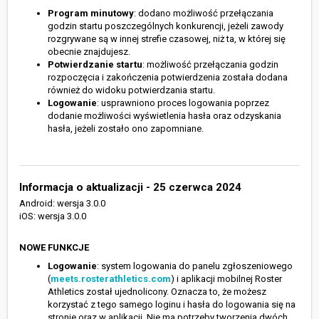
Program minutowy
: dodano możliwość przełączania
godzin startu poszczególnych konkurencji, jeżeli zawody
rozgrywane są w innej strefie czasowej, niż ta, w której się
obecnie znajdujesz.
Potwierdzanie startu
: możliwość przełączania godzin
rozpoczęcia i zakończenia potwierdzenia została dodana
również do widoku potwierdzania startu.
Logowanie
: usprawniono proces logowania poprzez
dodanie możliwości wyświetlenia hasła oraz odzyskania
hasła, jeżeli zostało ono zapomniane.
Informacja o aktualizacji - 25 czerwca 2024
Android: wersja 3.0.0
iOS: wersja 3.0.0
NOWE FUNKCJE
Logowanie
: system logowania do panelu zgłoszeniowego
(
meets.rosterathletics.com
) i aplikacji mobilnej Roster
Athletics został ujednolicony. Oznacza to, że możesz
korzystać z tego samego loginu i hasła do logowania się na
stronie oraz w aplikacji. Nie ma potrzeby tworzenia dwóch